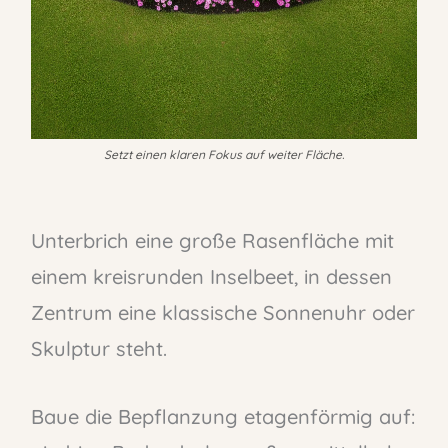
Setzt einen klaren Fokus auf weiter Fläche.
Unterbrich eine große Rasenfläche mit
einem kreisrunden Inselbeet, in dessen
Zentrum eine klassische Sonnenuhr oder
Skulptur steht.
Baue die Bepflanzung etagenförmig auf: