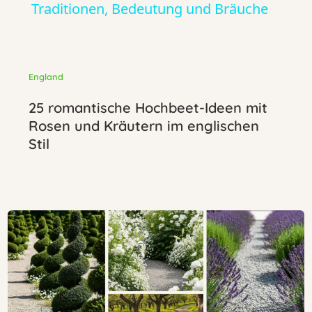
a
Traditionen, Bedeutung und Bräuche
y
England
V
25 romantische Hochbeet-Ideen mit
Rosen und Kräutern im englischen
i
Stil
d
e
o