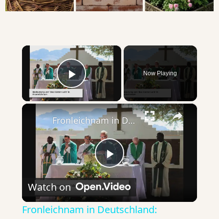
×
Now Playing
Play Video
×
Fronleichnam in Deutschland: Traditionen, Bedeutung und Bräuche
P
Watch on
l
Fronleichnam in Deutschland: