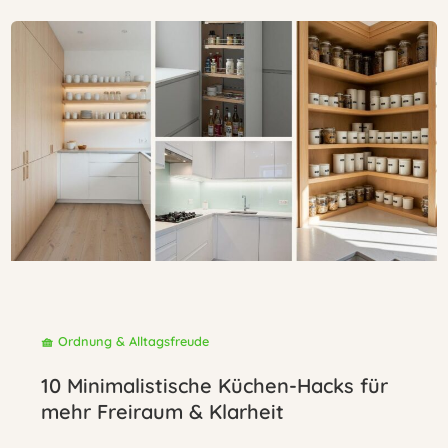
d
e
o
🧺 Ordnung & Alltagsfreude
10 Minimalistische Küchen-Hacks für
mehr Freiraum & Klarheit