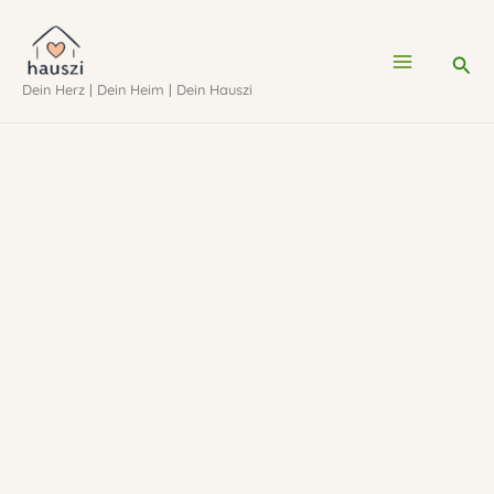
Zum
Inhalt
Suc
Dein Herz | Dein Heim | Dein Hauszi
springen