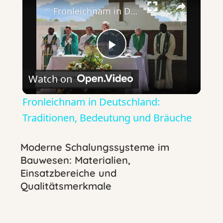
Fronleichnam in Deutschland: Traditionen, Bedeutung und Bräuche
P
Watch on
l
Fronleichnam in Deutschland:
a
Traditionen, Bedeutung und Bräuche
y
Moderne Schalungssysteme im
Bauwesen: Materialien,
Einsatzbereiche und
V
Qualitätsmerkmale
i