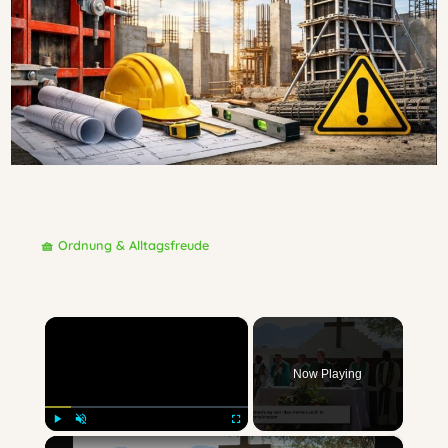
🧺 Ordnung & Alltagsfreude
×
Now Playing
×
Play
Unmute
Fullscreen