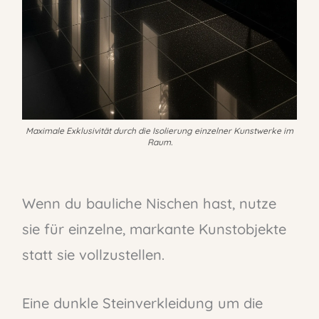
Maximale Exklusivität durch die Isolierung einzelner Kunstwerke im
Raum.
Wenn du bauliche Nischen hast, nutze
sie für einzelne, markante Kunstobjekte
statt sie vollzustellen.
Eine dunkle Steinverkleidung um die