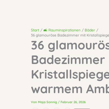
Start
🛋️ Rauminspirationen
Bäder
36 glamouröse Badezimmer mit Kristallspieg
36 glamourö
Badezimmer 
Kristallspieg
warmem Ambi
Von
Maja Sonnig
/
Februar 26, 2026