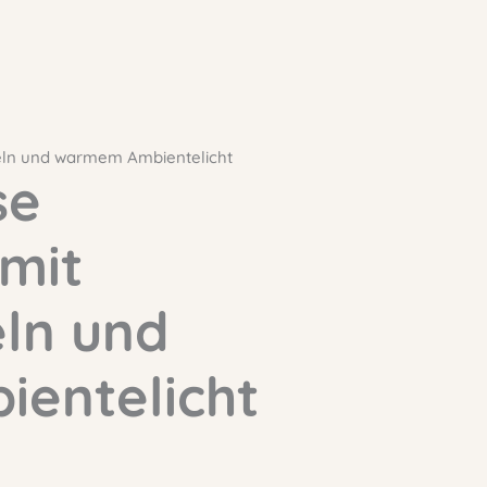
eln und warmem Ambientelicht
se
mit
eln und
entelicht