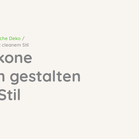
ische Deko
t cleanem Stil
lkone
h gestalten
til