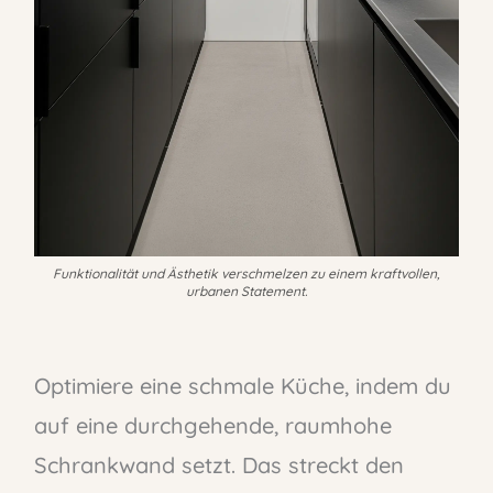
Funktionalität und Ästhetik verschmelzen zu einem kraftvollen,
urbanen Statement.
Optimiere eine schmale Küche, indem du
auf eine durchgehende, raumhohe
Schrankwand setzt. Das streckt den