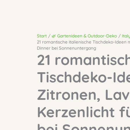
Start
🌿 Gartenideen & Outdoor-Deko
Ital
21 romantische italienische Tischdeko-Ideen m
Dinner bei Sonnenuntergang
21 romantisch
Tischdeko-Id
Zitronen, La
Kerzenlicht f
bei Sonnenu