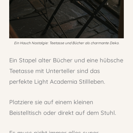
Ein Hauch Nostalgie: Teetasse und Bücher als charmante Deko.
Ein Stapel alter Bücher und eine hübsche
Teetasse mit Unterteller sind das
perfekte Light Academia Stillleben.
Platziere sie auf einem kleinen
Beistelltisch oder direkt auf dem Stuhl.
Es muss nicht immer alles super