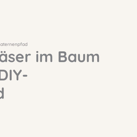
-Laternenpfad
Gläser im Baum
DIY-
d