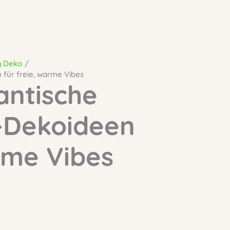
g Deko
für freie, warme Vibes
antische
-Dekoideen
rme Vibes