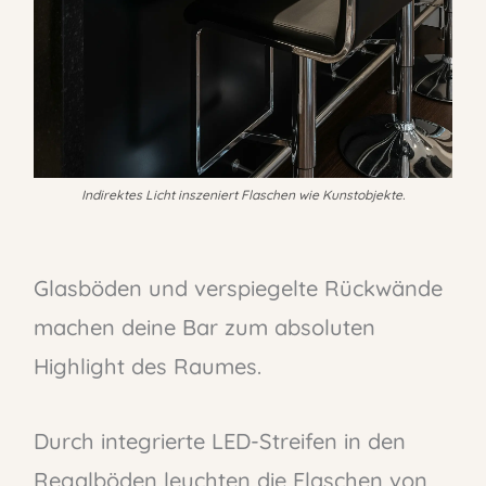
Indirektes Licht inszeniert Flaschen wie Kunstobjekte.
Glasböden und verspiegelte Rückwände
machen deine Bar zum absoluten
Highlight des Raumes.
Durch integrierte LED-Streifen in den
Regalböden leuchten die Flaschen von