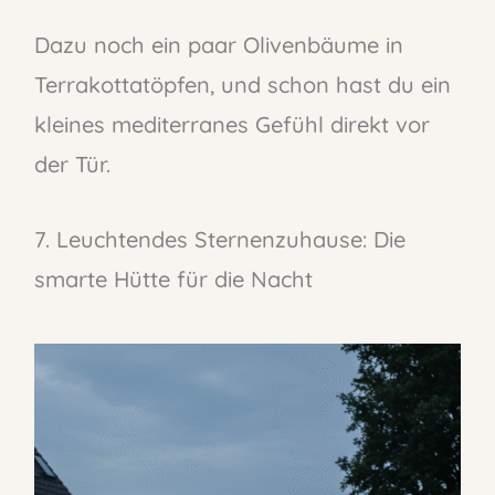
Dazu noch ein paar Olivenbäume in
Terrakottatöpfen, und schon hast du ein
kleines mediterranes Gefühl direkt vor
der Tür.
7. Leuchtendes Sternenzuhause: Die
smarte Hütte für die Nacht