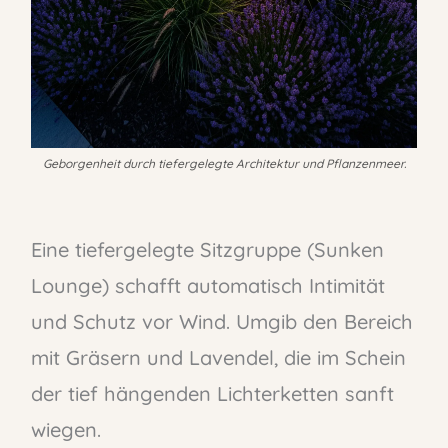
Geborgenheit durch tiefergelegte Architektur und Pflanzenmeer.
Eine tiefergelegte Sitzgruppe (Sunken
Lounge) schafft automatisch Intimität
und Schutz vor Wind. Umgib den Bereich
mit Gräsern und Lavendel, die im Schein
der tief hängenden Lichterketten sanft
wiegen.