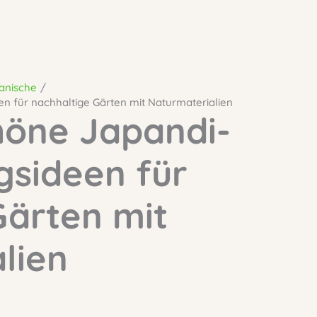
anische
 für nachhaltige Gärten mit Naturmaterialien
höne Japandi-
sideen für
Gärten mit
lien